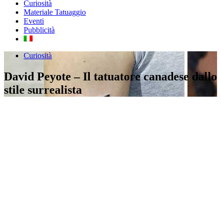
Curiosità
Materiale Tatuaggio
Eventi
Pubblicità
Curiosità
David Peyote – Il tatuatore canadese dallo
stile surrealista