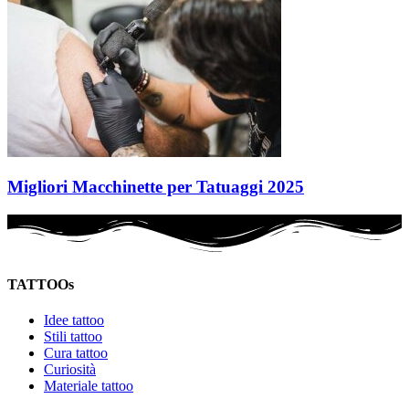
Migliori Macchinette per Tatuaggi 2025
TATTOOs
Idee tattoo
Stili tattoo
Cura tattoo
Curiosità
Materiale tattoo