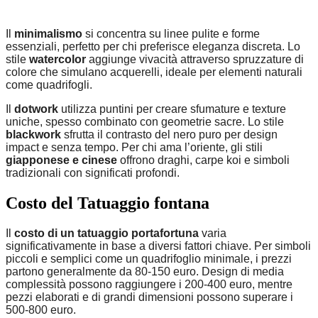
Il
minimalismo
si concentra su linee pulite e forme
essenziali, perfetto per chi preferisce eleganza discreta. Lo
stile
watercolor
aggiunge vivacità attraverso spruzzature di
colore che simulano acquerelli, ideale per elementi naturali
come quadrifogli.
Il
dotwork
utilizza puntini per creare sfumature e texture
uniche, spesso combinato con geometrie sacre. Lo stile
blackwork
sfrutta il contrasto del nero puro per design
impact e senza tempo. Per chi ama l’oriente, gli stili
giapponese e cinese
offrono draghi, carpe koi e simboli
tradizionali con significati profondi.
Costo del Tatuaggio fontana
Il
costo di un tatuaggio portafortuna
varia
significativamente in base a diversi fattori chiave. Per simboli
piccoli e semplici come un quadrifoglio minimale, i prezzi
partono generalmente da 80-150 euro. Design di media
complessità possono raggiungere i 200-400 euro, mentre
pezzi elaborati e di grandi dimensioni possono superare i
500-800 euro.