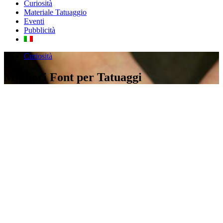
Curiosità
Materiale Tatuaggio
Eventi
Pubblicità
Curiosità
Migliori Font per Tatuaggi