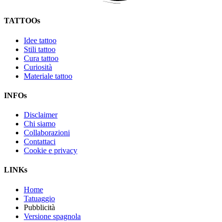
TATTOOs
Idee tattoo
Stili tattoo
Cura tattoo
Curiosità
Materiale tattoo
INFOs
Disclaimer
Chi siamo
Collaborazioni
Contattaci
Cookie e privacy
LINKs
Home
Tatuaggio
Pubblicità
Versione spagnola