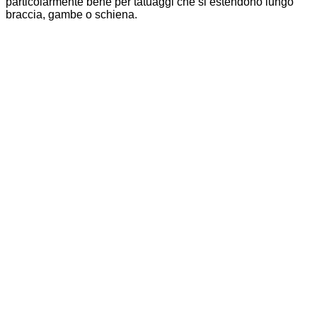
particolarmente bene per tatuaggi che si estendono lungo
braccia, gambe o schiena.