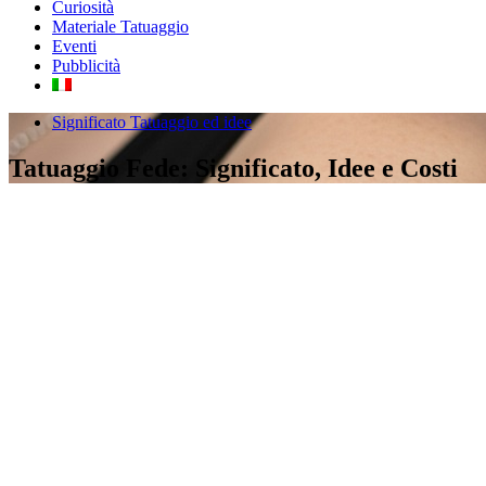
Curiosità
Materiale Tatuaggio
Eventi
Pubblicità
Significato Tatuaggio ed idee
Tatuaggio Fede: Significato, Idee e Costi