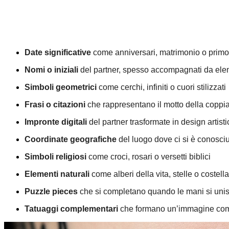
Date significative
come anniversari, matrimonio o primo
Nomi o iniziali
del partner, spesso accompagnati da elem
Simboli geometrici
come cerchi, infiniti o cuori stilizzati
Frasi o citazioni
che rappresentano il motto della coppi
Impronte digitali
del partner trasformate in design artisti
Coordinate geografiche
del luogo dove ci si è conosciu
Simboli religiosi
come croci, rosari o versetti biblici
Elementi naturali
come alberi della vita, stelle o costell
Puzzle pieces
che si completano quando le mani si uni
Tatuaggi complementari
che formano un’immagine comp