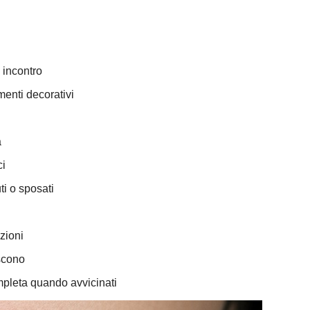
 incontro
enti decorativi
a
ci
ti o sposati
azioni
scono
leta quando avvicinati