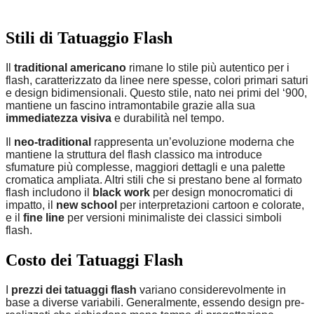
Stili di Tatuaggio Flash
Il
traditional americano
rimane lo stile più autentico per i
flash, caratterizzato da linee nere spesse, colori primari saturi
e design bidimensionali. Questo stile, nato nei primi del ‘900,
mantiene un fascino intramontabile grazie alla sua
immediatezza visiva
e durabilità nel tempo.
Il
neo-traditional
rappresenta un’evoluzione moderna che
mantiene la struttura del flash classico ma introduce
sfumature più complesse, maggiori dettagli e una palette
cromatica ampliata. Altri stili che si prestano bene al formato
flash includono il
black work
per design monocromatici di
impatto, il
new school
per interpretazioni cartoon e colorate,
e il
fine line
per versioni minimaliste dei classici simboli
flash.
Costo dei Tatuaggi Flash
I
prezzi dei tatuaggi flash
variano considerevolmente in
base a diverse variabili. Generalmente, essendo design pre-