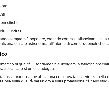
lorati
nti
ioni ottiche
ietre preziose
ando sempre più popolare, creando contrasti affascinanti tra la 
oreali, anatomici o astronomici all’interno di cornici geometrich
ico
etrico di qualità. È fondamentale rivolgersi a tatuatori specializ
za specifica e strumenti adeguati.
sta
, assicurandosi che abbia una comprovata esperienza nella re
ziose sulla qualità del lavoro e sulla professionalità dello studi