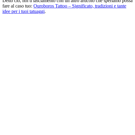
Detto ciò, noi ti lasciamento con un altro articolo che speriamo possa
fare al caso tuo:
Ouroboros Tattoo – Significato, tradizioni e tante
idee per i tuoi tatuaggi
.