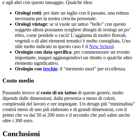
e agli altri con questo tatuaggio. Qualche idea:
Orologi rotti
: per dare un taglio con il passato, una rottura
necessaria per la nostra crescita personale.
Orologi vintage
: se si vuole un tattoo “bello” con questo
soggetto allora possiamo scegliere disegni di orologi un po’
rétro, come pendole o cucù! L’aggiunta di motivi floreali,
vegetali o di altri elementi tematici è molto consigliata. Uno
stile molto indicato in questo caso è il
New School
.
Orologio con data specifica
: per commemorare un evento
importante, magari aggiungendovi un ritratto o qualche altro
elemento significativo.
Orologio con
teschio
: il “memento mori” per eccellenza.
Costo medio
Passando invece al
costo di un tattoo
di questo genere, molto
dipende dalle dimensioni, dalla presenza o meno di colori,
complessità del lavoro e ore impiegate. Un design più “minimalista”
costerà meno di uno più elaborato e di grandi dimensioni, con il
primo che va dai 50 ai 200 euro e il secondo che può salire anche
oltre i 300 euro.
Conclusioni