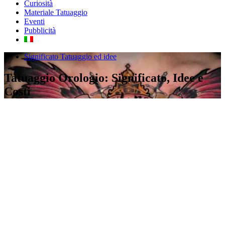
Curiosità
Materiale Tatuaggio
Eventi
Pubblicità
Significato Tatuaggio ed idee
Tatuaggio Orologio: Significato, Idee e
Costi