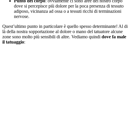
Punto del corpo
: ovviamente ci sono aree del nostro corpo
dove si percepisce più dolore per la poca presenza di tessuto
adiposo, vicinanza ad ossa o a tessuti ricchi di terminazioni
nervose.
Quest’ultimo punto in particolare è quello spesso determinante! Al di
là della nostra sopportazione al dolore o mano del tatuatore alcune
zone sono molto più sensibili di altre. Vediamo quindi
dove fa male
il tatuaggio
: