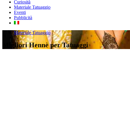
Curiosità
Materiale Tatuaggio
Eventi
Pubblicità
Materiale Tatuaggio
Migliori Hennè per Tatuaggi