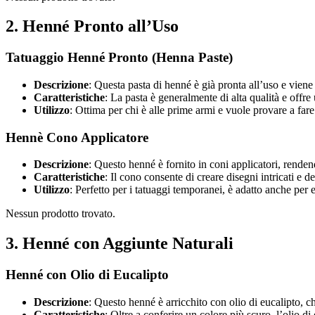
2.
Henné Pronto all’Uso
Tatuaggio Henné Pronto (Henna Paste)
Descrizione
: Questa pasta di henné è già pronta all’uso e viene 
Caratteristiche
: La pasta è generalmente di alta qualità e offr
Utilizzo
: Ottima per chi è alle prime armi e vuole provare a far
Hennè Cono Applicatore
Descrizione
: Questo henné è fornito in coni applicatori, rende
Caratteristiche
: Il cono consente di creare disegni intricati e 
Utilizzo
: Perfetto per i tatuaggi temporanei, è adatto anche per e
Nessun prodotto trovato.
3.
Henné con Aggiunte Naturali
Henné con Olio di Eucalipto
Descrizione
: Questo henné è arricchito con olio di eucalipto, ch
Caratteristiche
: Oltre a conferire un colore più scuro, l’olio di