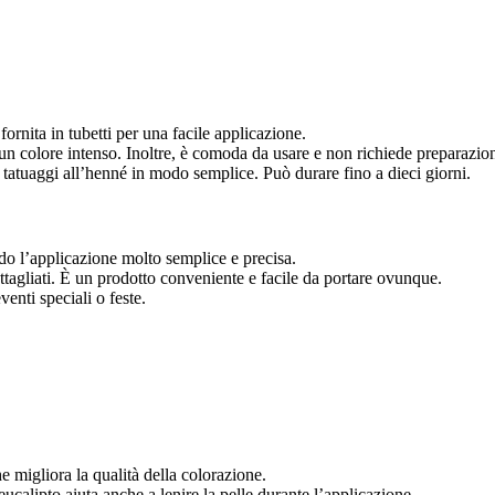
fornita in tubetti per una facile applicazione.
e un colore intenso. Inoltre, è comoda da usare e non richiede preparazio
e tatuaggi all’henné in modo semplice. Può durare fino a dieci giorni.
ndo l’applicazione molto semplice e precisa.
dettagliati. È un prodotto conveniente e facile da portare ovunque.
venti speciali o feste.
e migliora la qualità della colorazione.
 eucalipto aiuta anche a lenire la pelle durante l’applicazione.