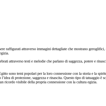
sere raffigurati attraverso immagini dettagliate che mostrano geroglifici
egizia.
rati attraverso testi e melodie che parlano di saggezza, potere e rinasci
itto sono temi popolari per la loro connessione con la storia e la spiri
 l’idea di protezione, saggezza e rinascita. Questo tipo di tatuaggio è s
n ricordo visibile della propria connessione con la cultura egizia.