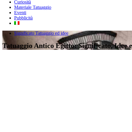
Curiosità
Materiale Tatuaggio
Eventi
Pubblicità
Significato Tatuaggio ed idee
Tatuaggio Antico Egitto: Significato, Idee e