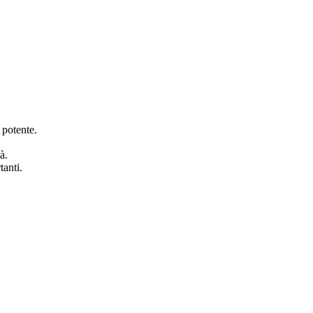
 potente.
à.
tanti.