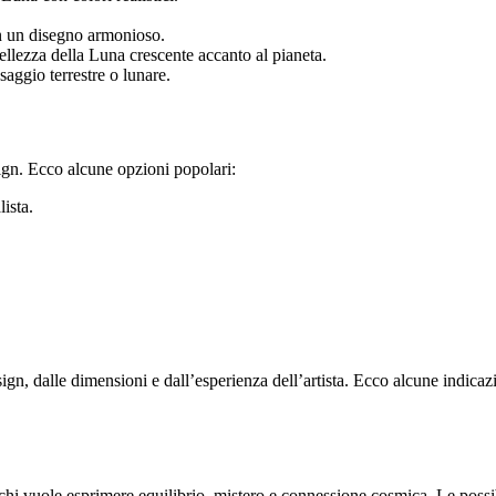
in un disegno armonioso.
ellezza della Luna crescente accanto al pianeta.
aggio terrestre o lunare.
sign. Ecco alcune opzioni popolari:
ista.
ign, dalle dimensioni e dall’esperienza dell’artista. Ecco alcune indicazi
a chi vuole esprimere equilibrio, mistero e connessione cosmica. Le possibi