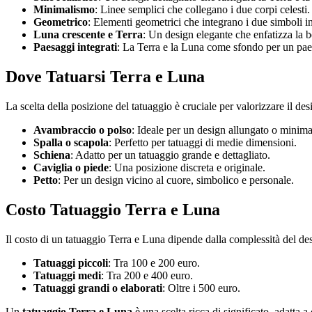
Minimalismo
: Linee semplici che collegano i due corpi celesti.
Geometrico
: Elementi geometrici che integrano i due simboli 
Luna crescente e Terra
: Un design elegante che enfatizza la b
Paesaggi integrati
: La Terra e la Luna come sfondo per un paes
Dove Tatuarsi Terra e Luna
La scelta della posizione del tatuaggio è cruciale per valorizzare il de
Avambraccio o polso
: Ideale per un design allungato o minimal
Spalla o scapola
: Perfetto per tatuaggi di medie dimensioni.
Schiena
: Adatto per un tatuaggio grande e dettagliato.
Caviglia o piede
: Una posizione discreta e originale.
Petto
: Per un design vicino al cuore, simbolico e personale.
Costo Tatuaggio Terra e Luna
Il costo di un tatuaggio Terra e Luna dipende dalla complessità del des
Tatuaggi piccoli
: Tra 100 e 200 euro.
Tatuaggi medi
: Tra 200 e 400 euro.
Tatuaggi grandi o elaborati
: Oltre i 500 euro.
Un
tatuaggio Terra e Luna
è una scelta ricca di significato, adatta 