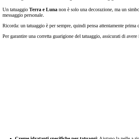
Un tatuaggio
Terra e Luna
non è solo una decorazione, ma un simbolo 
messaggio personale.
Ricorda: un tatuaggio è per sempre, quindi pensa attentamente prima d
Per garantire una corretta guarigione del tatuaggio, assicurati di avere i
Creme idratanti specifiche per tatuaggi
: Aiutano la pelle a ri