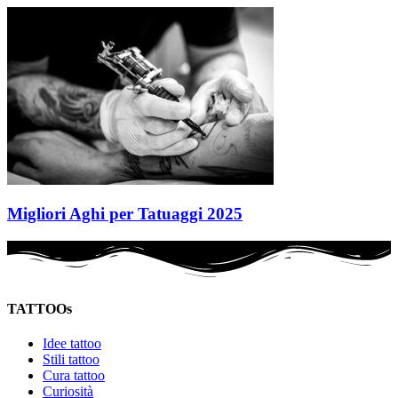
Migliori Aghi per Tatuaggi 2025
TATTOOs
Idee tattoo
Stili tattoo
Cura tattoo
Curiosità