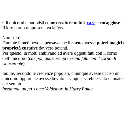
Gli unicorni erano visti come
creature nobili
,
rare
e
coraggiose
.
Il loro corno rappresentava la forza.
Non solo!
Durante il medioevo si pensava che il
corno
avesse
poteri magici
e
proprietà curative
davvero potenti.
Per questo, in molti ambivano ad avere oggetti fatti con il corno
dell’unicorno (
che poi, quasi sempre erano fatti con il corno di
rinoceronte
).
Inoltre, secondo le credenze popolari, chiunque avesse ucciso un
unicorno oppure ne avesse bevuto il sangue, sarebbe stato dannato
per sempre.
Insomma, un po’ come Voldemort in Harry Potter.