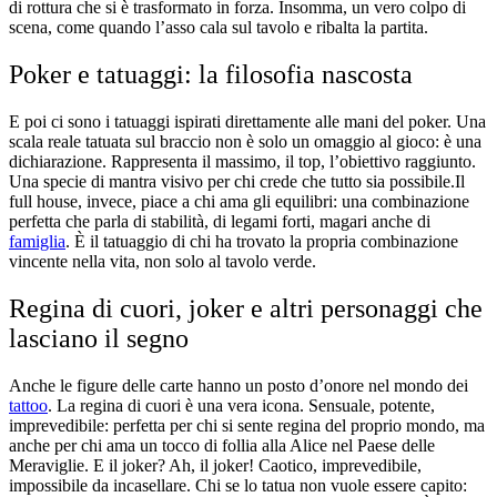
di rottura che si è trasformato in forza. Insomma, un vero colpo di
scena, come quando l’asso cala sul tavolo e ribalta la partita.
Poker e tatuaggi: la filosofia nascosta
E poi ci sono i tatuaggi ispirati direttamente alle mani del poker. Una
scala reale tatuata sul braccio non è solo un omaggio al gioco: è una
dichiarazione. Rappresenta il massimo, il top, l’obiettivo raggiunto.
Una specie di mantra visivo per chi crede che tutto sia possibile.
Il
full house, invece, piace a chi ama gli equilibri: una combinazione
perfetta che parla di stabilità, di legami forti, magari anche di
famiglia
. È il tatuaggio di chi ha trovato la propria combinazione
vincente nella vita, non solo al tavolo verde.
Regina di cuori, joker e altri personaggi che
lasciano il segno
Anche le figure delle carte hanno un posto d’onore nel mondo dei
tattoo
. La regina di cuori è una vera icona. Sensuale, potente,
imprevedibile: perfetta per chi si sente regina del proprio mondo, ma
anche per chi ama un tocco di follia alla Alice nel Paese delle
Meraviglie. E il joker? Ah, il joker! Caotico, imprevedibile,
impossibile da incasellare. Chi se lo tatua non vuole essere capito: