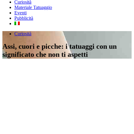
Curiosità
Materiale Tatuaggio
Eventi
Pubblicità
Curiosità
Assi, cuori e picche: i tatuaggi con un
significato che non ti aspetti