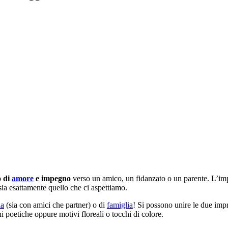
o di
amore
e impegno
verso un amico, un fidanzato o un parente. L’imp
sia esattamente quello che ci aspettiamo.
ia
(sia con amici che partner) o di
famiglia
! Si possono unire le due imp
ni poetiche oppure motivi floreali o tocchi di colore.