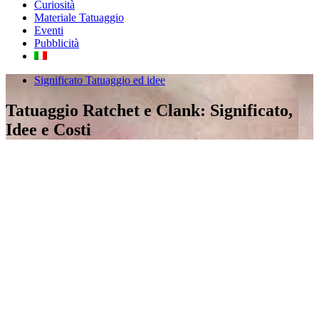
Curiosità
Materiale Tatuaggio
Eventi
Pubblicità
Significato Tatuaggio ed idee
Tatuaggio Ratchet e Clank: Significato,
Idee e Costi