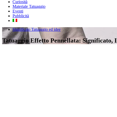
Curiosità
Materiale Tatuaggio
Eventi
Pubblicità
Significato Tatuaggio ed idee
Tatuaggio Effetto Pennellata: Significato, I