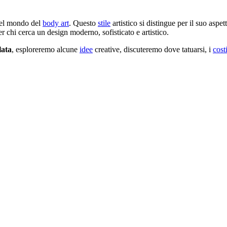
nel mondo del
body art
. Questo
stile
artistico si distingue per il suo aspe
per chi cerca un design moderno, sofisticato e artistico.
lata
, esploreremo alcune
idee
creative, discuteremo dove tatuarsi, i
cost