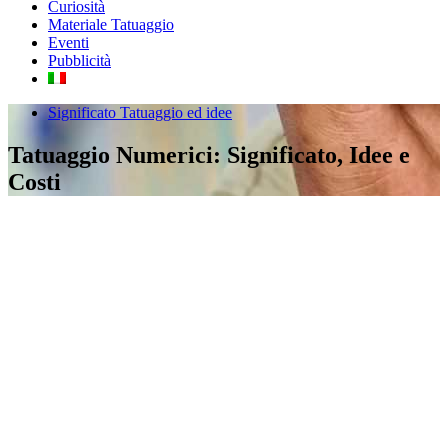
Curiosità
Materiale Tatuaggio
Eventi
Pubblicità
Significato Tatuaggio ed idee
Tatuaggio Numerici: Significato, Idee e
Costi