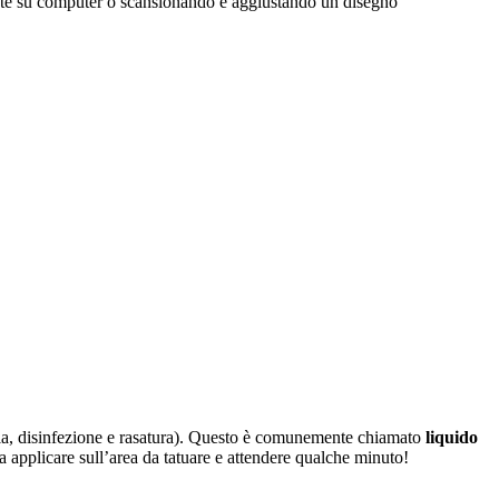
nte su computer o scansionando e aggiustando un disegno
izia, disinfezione e rasatura). Questo è comunemente chiamato
liquido
ta applicare sull’area da tatuare e attendere qualche minuto!