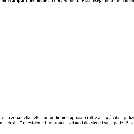
delle
stampanti termiche
ad hoc. Si può fare sia disegnando direttame
 la zona della pelle con un liquido apposito (oltre alla già citata pul
ù “adesiva” e resistente l’impronta lasciata dallo stencil sulla pelle. Bas