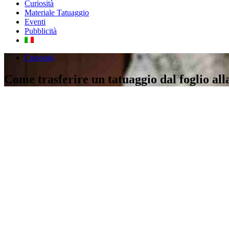
Curiosità
Materiale Tatuaggio
Eventi
Pubblicità
Curiosità
Come trasferire un tatuaggio dal foglio alla