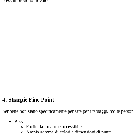
Nessun prodotto trovato.
4.
Sharpie Fine Point
Sebbene non siano specificamente pensate per i tatuaggi, molte persone
Pro
:
Facile da trovare e accessibile.
Ampia gamma di colori e dimensioni di punta.