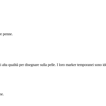
re penne.
lta qualità per disegnare sulla pelle. I loro marker temporanei sono ide
ne.