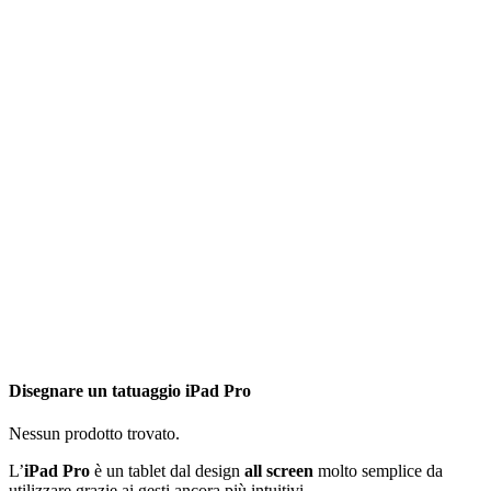
Disegnare un tatuaggio iPad Pro
Nessun prodotto trovato.
L’
iP
ad Pro
è un tablet dal design
all screen
molto semplice da
utilizzare grazie ai gesti ancora più intuitivi.