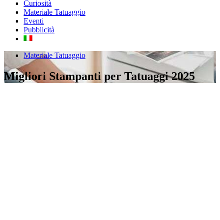
Curiosità
Materiale Tatuaggio
Eventi
Pubblicità
Materiale Tatuaggio
Migliori Stampanti per Tatuaggi 2025