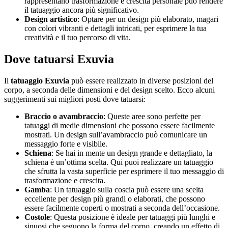
rappresentano trasformazione e crescita personale può rendere
il tatuaggio ancora più significativo.
Design artistico
: Optare per un design più elaborato, magari
con colori vibranti e dettagli intricati, per esprimere la tua
creatività e il tuo percorso di vita.
Dove tatuarsi Exuvia
Il
tatuaggio Exuvia
può essere realizzato in diverse posizioni del
corpo, a seconda delle dimensioni e del design scelto. Ecco alcuni
suggerimenti sui migliori posti dove tatuarsi:
Braccio o avambraccio
: Queste aree sono perfette per
tatuaggi di medie dimensioni che possono essere facilmente
mostrati. Un design sull’avambraccio può comunicare un
messaggio forte e visibile.
Schiena
: Se hai in mente un design grande e dettagliato, la
schiena è un’ottima scelta. Qui puoi realizzare un tatuaggio
che sfrutta la vasta superficie per esprimere il tuo messaggio di
trasformazione e crescita.
Gamba
: Un tatuaggio sulla coscia può essere una scelta
eccellente per design più grandi o elaborati, che possono
essere facilmente coperti o mostrati a seconda dell’occasione.
Costole
: Questa posizione è ideale per tatuaggi più lunghi e
sinuosi che seguono la forma del corpo, creando un effetto di