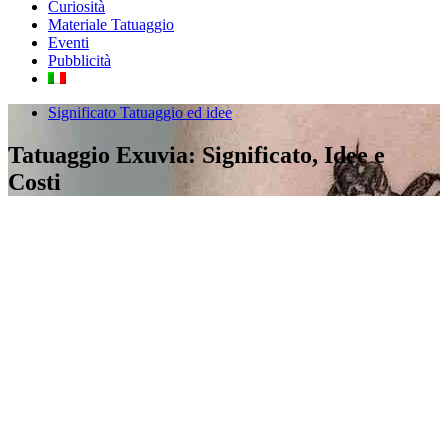
Curiosità
Materiale Tatuaggio
Eventi
Pubblicità
Significato Tatuaggio ed idee
Tatuaggio Exuvia: Significato, Idee e
Costi