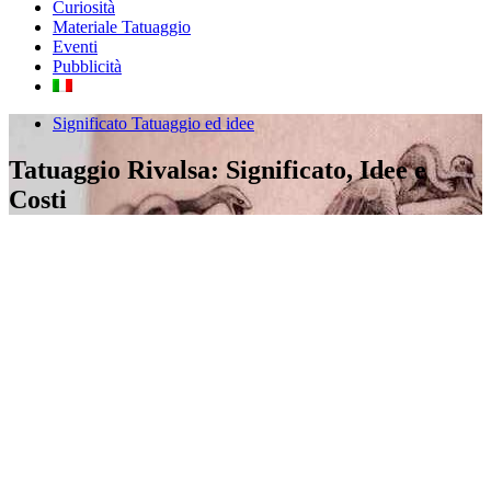
Curiosità
Materiale Tatuaggio
Eventi
Pubblicità
Significato Tatuaggio ed idee
Tatuaggio Rivalsa: Significato, Idee e
Costi