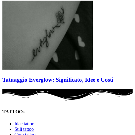
Tatuaggio Everglow: Significato, Idee e Costi
TATTOOs
Idee tattoo
Stili tattoo
Cura tattoo