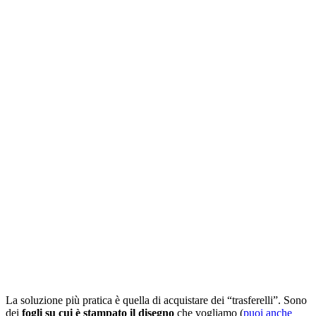
La soluzione più pratica è quella di acquistare dei “trasferelli”. Sono
dei
fogli su cui è stampato il disegno
che vogliamo (
puoi anche